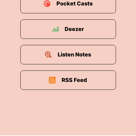
Pocket Casts
Deezer
m Schnitt in dieser Statistik wie viele Streams, quasi
ch noch jede zweite Woche hochladen.
Listen Notes
Musik?
er,
RSS Feed
so eine Krise bekommen?