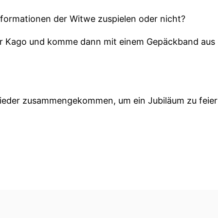
nformationen der Witwe zuspielen oder nicht?
eher Kago und komme dann mit einem Gepäckband au
 wieder zusammengekommen, um ein Jubiläum zu feier
efangen hast?
auerrede... wir sind heute zusammen gekommen, um 
 unerwartet ist Herr Müller im Alter von ninety-fünf 