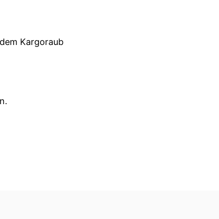
s dem Kargoraub
n.
Abschied zu nehmen.
Jahren bei uns gegangen.