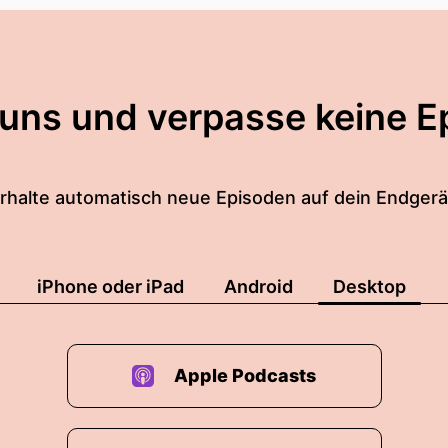
?
 uns und verpasse keine E
s auch dazu sagen die ersten Podcasts, die zählig g
 zu dieser Hundert aber wir hatten eine lange Pause e
rhalte automatisch neue Episoden auf dein Endgerä
nteressieren, ihr lieben Hörerinnen und Hörerschrei
t so die ersten Folgen auch schon mitgehört?
iPhone oder iPad
Android
Desktop
Mann oder Frau der ersten Stunde?
ssieren!
Apple Podcasts
h interessiert
schon eine gewisse Entwicklung oder Verwandlung an