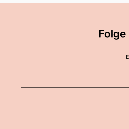
00:01:37: Ist schon viel ne
00:01:38: Echt viel ja.
Folge
00:01:39: Aber gut man mus
dazu, ja die gehören schon
E
00:01:51: Mich würde mal i
00:01:56: Wer von euch ha
00:01:59: Also wer ist so 
00:02:03: Wird mich intere
00:02:04: Ja wird mich auc
00:02:05: weil wir haben 