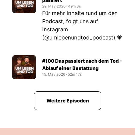
passiert
29. May 2026
‧
49m 3s
Für mehr Inhalte rund um den
Podcast, folgt uns auf
Instagram
(@umlebenundtod_podcast) 🧡
#100 Das passiert nach dem Tod -
Ablauf einer Bestattung
15. May 2026
‧
52m 17s
Weitere Episoden