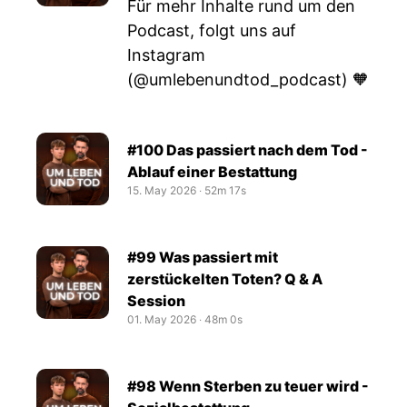
Für mehr Inhalte rund um den
Podcast, folgt uns auf
Instagram
(@umlebenundtod_podcast) 🧡
#100 Das passiert nach dem Tod -
Ablauf einer Bestattung
15. May 2026
‧
52m 17s
#99 Was passiert mit
zerstückelten Toten? Q & A
Session
01. May 2026
‧
48m 0s
#98 Wenn Sterben zu teuer wird -