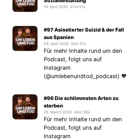
Sozialbestattung
19. April 2026
‧
47m 57s
#97 Asisstierter Suizid & der Fall
aus Spanien
04. April 2026
‧
64m 51s
Für mehr Inhalte rund um den
Podcast, folgt uns auf
Instagram
(@umlebenundtod_podcast) 🧡
#96 Die schlimmsten Arten zu
sterben
20. March 2026
‧
64m 38s
Für mehr Inhalte rund um den
Podcast, folgt uns auf
Instagram